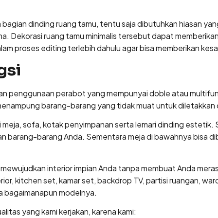
 bagian dinding ruang tamu, tentu saja dibutuhkan hiasan ya
a. Dekorasi ruang tamu minimalis tersebut dapat memberika
m proses editing terlebih dahulu agar bisa memberikan kesan
gsi
an penggunaan perabot yang mempunyai doble atau multifungs
 menampung barang-barang yang tidak muat untuk diletakkan 
ri meja, sofa, kotak penyimpanan serta lemari dinding estetik
 barang-barang Anda. Sementara meja di bawahnya bisa dibe
wujudkan interior impian Anda tanpa membuat Anda merasak
or, kitchen set, kamar set, backdrop TV, partisi ruangan, war
da bagaimanapun modelnya.
alitas yang kami kerjakan, karena kami: