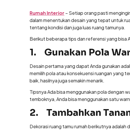
Lewati
ke
Rumah Interior
– Setiap orang pasti mengingi
konten
dalam menentukan desain yang tepat untuk rua
tentang kondisi dan juga luas ruang tamunya.
Berikut beberapa tips dan referensi yang bisa
1. Gunakan Pola Wa
Desain pertama yang dapat Anda gunakan adala
memilih pola atau konsekuensi ruangan yang ter
baik, hasilnya juga semakin menarik.
Tipsnya Ada bisa menggunakan pola dengan wa
temboknya, Anda bisa menggunakan satu warna p
2. Tambahkan Tanam
Dekorasi ruang tamu rumah berikutnya adalah 