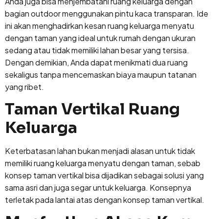
Anda juga bisa menjembatani ruang keluarga dengan
bagian outdoor menggunakan pintu kaca transparan. Ide
ini akan menghadirkan kesan ruang keluarga menyatu
dengan taman yang ideal untuk rumah dengan ukuran
sedang atau tidak memiliki lahan besar yang tersisa.
Dengan demikian, Anda dapat menikmati dua ruang
sekaligus tanpa mencemaskan biaya maupun tatanan
yang ribet.
Taman Vertikal Ruang
Keluarga
Keterbatasan lahan bukan menjadi alasan untuk tidak
memiliki ruang keluarga menyatu dengan taman, sebab
konsep taman vertikal bisa dijadikan sebagai solusi yang
sama asri dan juga segar untuk keluarga. Konsepnya
terletak pada lantai atas dengan konsep taman vertikal.