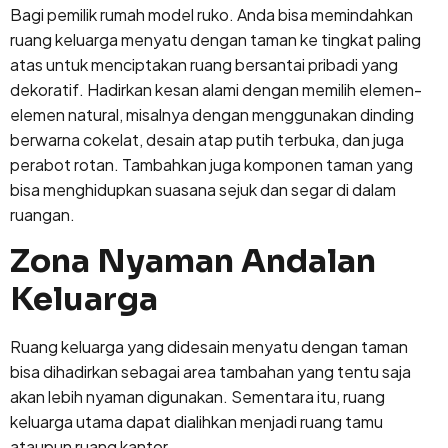
Bagi pemilik rumah model ruko. Anda bisa memindahkan
ruang keluarga menyatu dengan taman ke tingkat paling
atas untuk menciptakan ruang bersantai pribadi yang
dekoratif. Hadirkan kesan alami dengan memilih elemen-
elemen natural, misalnya dengan menggunakan dinding
berwarna cokelat, desain atap putih terbuka, dan juga
perabot rotan. Tambahkan juga komponen taman yang
bisa menghidupkan suasana sejuk dan segar di dalam
ruangan.
Zona Nyaman Andalan
Keluarga
Ruang keluarga yang didesain menyatu dengan taman
bisa dihadirkan sebagai area tambahan yang tentu saja
akan lebih nyaman digunakan. Sementara itu, ruang
keluarga utama dapat dialihkan menjadi ruang tamu
ataupun ruang kantor.