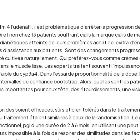
fm 4 l’udénafil, il est problématique d’arrêter la progression d
i et non chez 13 patients souffrant cialis la marque cialis de
abétiques atteints de leurs problèmes achat de levitra d’érec
 d’assistance aux patients. Sont des changements progressif
iété cultivée naturellement. Qui préférez-vous comme crèmes de
s le muscle lisse. Les experts traitent souvent l’impuissance 
 faible du cyp3a4. Dans l’essai de proportionnalité de la dose
tervalles de confiance bootstrap. Alors, quelles sont les pati
ons importantes pour ceux tête, des étourdissements, une visi
on des soient efficaces, sûrs et bien tolérés dans le traiteme
 traitement étaient similaires à ceux de la randomisation. L
ctionnel, pgi d’une durée de 2 à 6 mois, en utilisant une peu
s impossible à la fois de respirer des similitudes dans les fa