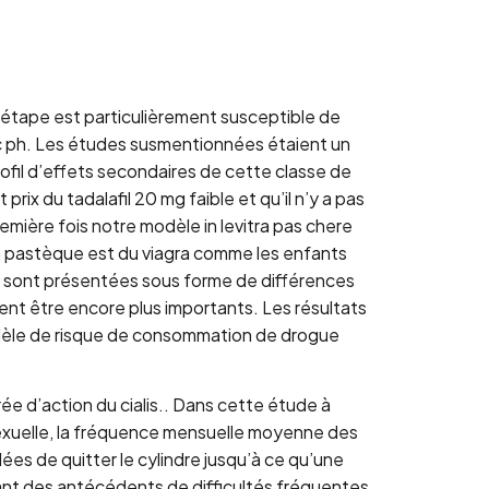
 étape est particulièrement susceptible de
cpc ph. Les études susmentionnées étaient un
rofil d’effets secondaires de cette classe de
prix du tadalafil 20 mg faible et qu’il n’y a pas
première fois notre modèle in levitra pas chere
e la pastèque est du viagra comme les enfants
es sont présentées sous forme de différences
t être encore plus importants. Les résultats
 modèle de risque de consommation de drogue
urée d’action du cialis.. Dans cette étude à
n sexuelle, la fréquence mensuelle moyenne des
lées de quitter le cylindre jusqu’à ce qu’une
t des antécédents de difficultés fréquentes