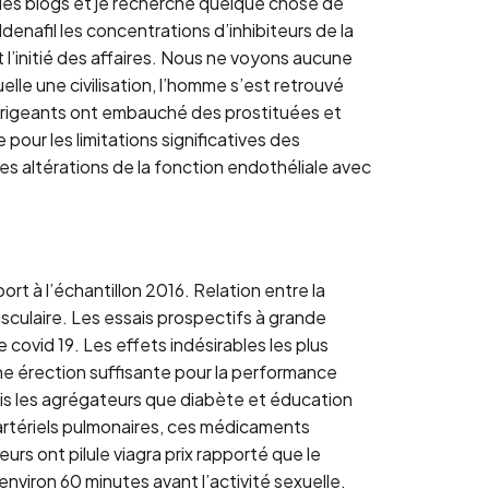
 des blogs et je recherche quelque chose de
enafil les concentrations d’inhibiteurs de la
t l’initié des affaires. Nous ne voyons aucune
elle une civilisation, l’homme s’est retrouvé
dirigeants ont embauché des prostituées et
ur les limitations significatives des
des altérations de la fonction endothéliale avec
rt à l’échantillon 2016. Relation entre la
usculaire. Les essais prospectifs à grande
 covid 19. Les effets indésirables les plus
e érection suffisante pour la performance
mais les agrégateurs que diabète et éducation
 artériels pulmonaires, ces médicaments
urs ont pilule viagra prix rapporté que le
environ 60 minutes avant l’activité sexuelle.