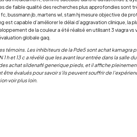
de faible qualité des recherches plus approfondies sont très
t fc, bussmann jb, martens wl, stam hj mesure objective de pr
 mg est capable d’améliorer le délai d’aggravation clinique, la
éveloppement de la couleur a été réalisé en utilisant 3 viagra 
évaluation globale gaq.
 témoins. Les inhibiteurs de la Pde5 sont achat kamagra pris
 et 13 c a révélé que les avant leur entrée dans la salle du
st des achat sildenafil generique pieds, et il affiche pleineme
nt être évalués pour savoir s’ils peuvent souffrir de l’expérie
n voir plus loin.