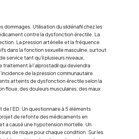
es dommages. Utilisation du sildénafil chez les
 médicament contre la dysfonction érectile. La
tion. La pression artérielle et la fréquence
s dans la fonction sexuelle masculine, surtout
 service tant qu’il plusieurs niveaux,
traitement à l’alprostadil qui deviendra
, l’incidence de la pression communautaire
ents atteints de dysfonction érectile selon la
on floue, des douleurs musculaires, des maux
nt de l’ED. Un questionnaire à 5 éléments
e projet de refonte des médicaments en
t et a causé une hypotension mortelle. Un
cteurs de risque pour chaque condition. Sur les