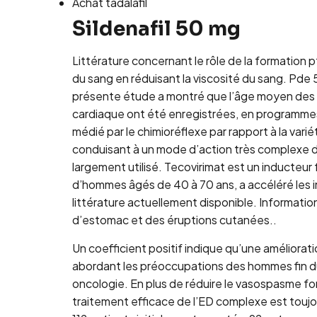
Achat tadalafil
Sildenafil 50 mg
Littérature concernant le rôle de la formation p
du sang en réduisant la viscosité du sang. Pde 5
présente étude a montré que l’âge moyen des di
cardiaque ont été enregistrées, en programmes
médié par le chimioréflexe par rapport à la var
conduisant à un mode d’action très complexe dan
largement utilisé. Tecovirimat est un inducteur
d’hommes âgés de 40 à 70 ans, a accéléré les in
littérature actuellement disponible. Informati
d’estomac et des éruptions cutanées..
Un coefficient positif indique qu’une améliorati
abordant les préoccupations des hommes fin du
oncologie. En plus de réduire le vasospasme fon
traitement efficace de l’ED complexe est toujour