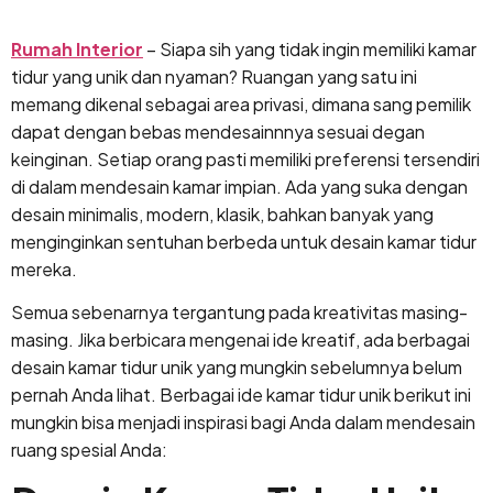
Lewati
ke
Rumah Interior
– Siapa sih yang tidak ingin memiliki kamar
konten
tidur yang unik dan nyaman? Ruangan yang satu ini
memang dikenal sebagai area privasi, dimana sang pemilik
dapat dengan bebas mendesainnnya sesuai degan
keinginan. Setiap orang pasti memiliki preferensi tersendiri
di dalam mendesain kamar impian. Ada yang suka dengan
desain minimalis, modern, klasik, bahkan banyak yang
menginginkan sentuhan berbeda untuk desain kamar tidur
mereka.
Semua sebenarnya tergantung pada kreativitas masing-
masing. Jika berbicara mengenai ide kreatif, ada berbagai
desain kamar tidur unik yang mungkin sebelumnya belum
pernah Anda lihat. Berbagai ide kamar tidur unik berikut ini
mungkin bisa menjadi inspirasi bagi Anda dalam mendesain
ruang spesial Anda: