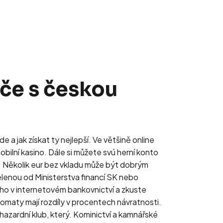
áče s českou
e a jak získat ty nejlepší. Ve většině online
mobilní kasino. Dále si můžete svú herní konto
no. Několik eur bez vkladu může být dobrým
ělenou od Ministerstva financí SK nebo
 ho v internetovém bankovnictví a zkuste
tomaty mají rozdíly v procentech návratnosti.
 hazardní klub, který. Kominictví a kamnářské