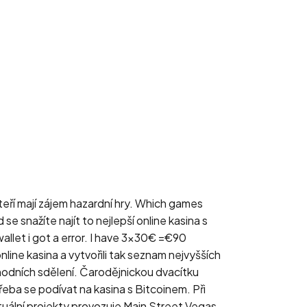
kteří mají zájem hazardní hry. Which games
e snažíte najít to nejlepší online kasina s
llet i got a error. I have 3×30€ =€90
line kasina a vytvořili tak seznam nejvyšších
hodních sdělení. Čarodějnickou dvacítku
eba se podívat na kasina s Bitcoinem. Při
uální projekty provozuje Main Street Vegas