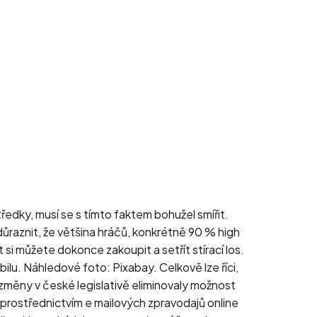
ředky, musí se s tímto faktem bohužel smířit.
zdůraznit, že většina hráčů, konkrétně 90 % high
 si můžete dokonce zakoupit a setřít stírací los.
obilu. Náhledové foto: Pixabay. Celkově lze říci,
é změny v české legislativě eliminovaly možnost
 prostřednictvím e mailových zpravodajů online