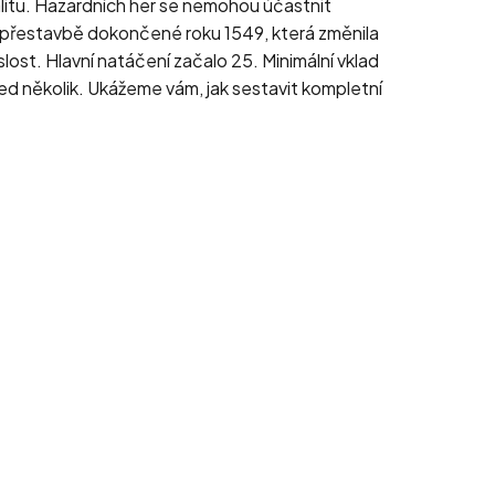
valitu. Hazardních her se nemohou účastnit
í přestavbě dokončené roku 1549, která změnila
lost. Hlavní natáčení začalo 25. Minimální vklad
hned několik. Ukážeme vám, jak sestavit kompletní