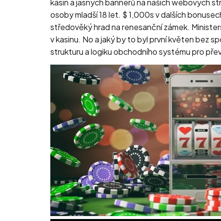
kasin a jasných bannerů na našich webových strán
osoby mladší 18 let. $ 1,000s v dalších bonus
středověký hrad na renesanční zámek. Ministerst
v kasinu. No a jaký by to byl první květen bez s
strukturu a logiku obchodního systému pro př