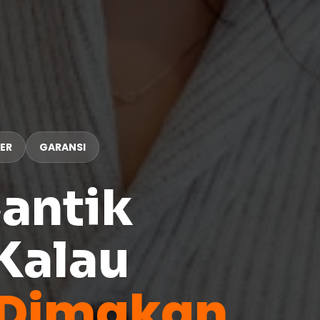
ER
GARANSI
antik
Kalau
Dimakan