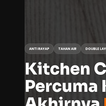
ANTI RAYAP
TAHAN AIR
DOUBLE LAY
Kitchen C
Percuma 
Akhirnya