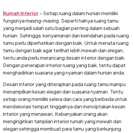
Lewati
ke
Rumah Interior
– Setiap ruang dalam hunian memiliki
konten
fungsinya masing-masing. Seperti halnya ruang tamu
yang menjadi salah satu bagian penting dalam sebuah
hunian. Sehingga, kenyamanan dan keindahan pada ruang
tamu perlu diperhatikan dengan baik. Untuk menata ruang
tamu dengan baik agar terlihat lebih mewah dan elegan,
tentu anda perlu merancang desain interior dengan baik.
Dengan penerapan interior ruang yang baik, tentu dapat
menghadirkan suasana yang nyaman dalam hunian anda.
Desain interior yang diterapkan pada ruang tamu mampu
menampilkan kesan elegan dan suasana nyaman. Tentu
setiap orang memiliki selera dan cara yang berbeda untuk
mendekorasi tempat tinggalnya dan menciptakan kesan
interior yang menawan. Kebanyakan orang akan
menginginkan tampilan interior rumah yang mewah dan
elegan sehingga membuat para tamu yang berkunjung