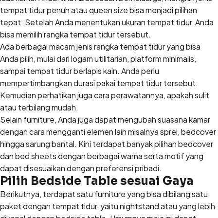
tempat tidur penuh atau queen size bisa menjadi pilihan
tepat. Setelah Anda menentukan ukuran tempat tidur, Anda
bisa memilih rangka tempat tidur tersebut.
Ada berbagai macam jenis rangka tempat tidur yang bisa
Anda pilih, mulai dari logam utilitarian, platform minimalis,
sampai tempat tidur berlapis kain. Anda perlu
mempertimbangkan durasi pakai tempat tidur tersebut.
Kemudian perhatikan juga cara perawatannya, apakah sulit
atau terbilang mudah.
Selain furniture, Anda juga dapat mengubah suasana kamar
dengan cara mengganti elemen lain misalnya sprei, bedcover
hingga sarung bantal. Kini terdapat banyak pilihan bedcover
dan bed sheets dengan berbagai warna serta motif yang
dapat disesuaikan dengan preferensi pribadi.
Pilih Bedside Table sesuai Gaya
Berikutnya, terdapat satu furniture yang bisa dibilang satu
paket dengan tempat tidur, yaitu nightstand atau yang lebih