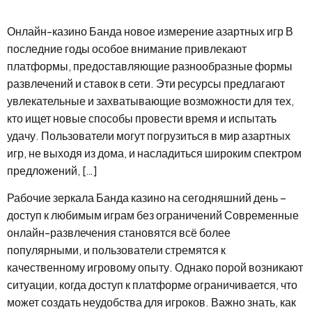
Lewati
ke
Онлайн-казино Банда новое измерение азартных игр В
konten
последние годы особое внимание привлекают
платформы, предоставляющие разнообразные формы
развлечений и ставок в сети. Эти ресурсы предлагают
увлекательные и захватывающие возможности для тех,
кто ищет новые способы провести время и испытать
удачу. Пользователи могут погрузиться в мир азартных
игр, не выходя из дома, и насладиться широким спектром
предложений, […]
Рабочие зеркала Банда казино на сегодняшний день –
доступ к любимым играм без ограничений Современные
онлайн-развлечения становятся всё более
популярными, и пользователи стремятся к
качественному игровому опыту. Однако порой возникают
ситуации, когда доступ к платформе ограничивается, что
может создать неудобства для игроков. Важно знать, как