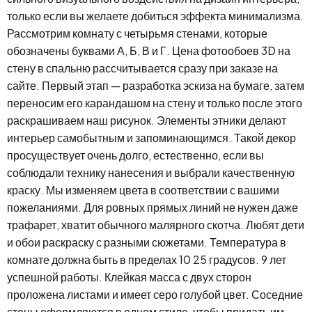
только если вы желаете добиться эффекта минимализма.
Рассмотрим комнату с четырьмя стенами, которые
обозначены буквами А, Б, В и Г. Цена фотообоев 3D на
стену в спальню рассчитывается сразу при заказе на
сайте. Первый этап — разработка эскиза на бумаге, затем
переносим его карандашом на стену и только после этого
раскрашиваем наш рисунок. Элементы этники делают
интерьер самобытным и запоминающимся. Такой декор
просуществует очень долго, естественно, если вы
соблюдали технику нанесения и выбрали качественную
краску. Мы изменяем цвета в соответствии с вашими
пожеланиями. Для ровных прямых линий не нужен даже
трафарет, хватит обычного малярного скотча. Любят дети
и обои раскраску с разными сюжетами. Температура в
комнате должна быть в пределах 10 25 градусов. 9 лет
успешной работы. Клейкая масса с двух сторон
проложена листами и имеет серо голубой цвет. Соседние
стены оформляются в одном стиле, чтобы придать им