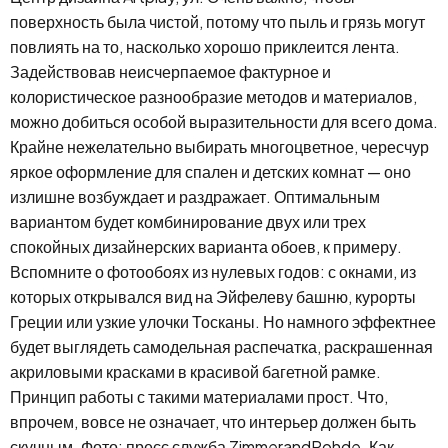
поверхность была чистой, потому что пыль и грязь могут
повлиять на то, насколько хорошо приклеится лента.
Задействовав неисчерпаемое фактурное и
колористическое разнообразие методов и материалов,
можно добиться особой выразительности для всего дома.
Крайне нежелательно выбирать многоцветное, чересчур
яркое оформление для спален и детских комнат — оно
излишне возбуждает и раздражает. Оптимальным
вариантом будет комбинирование двух или трех
спокойных дизайнерских варианта обоев, к примеру.
Вспомните о фотообоях из нулевых годов: с окнами, из
которых открывался вид на Эйфелеву башню, курорты
Греции или узкие улочки Тосканы. Но намного эффектнее
будет выглядеть самодельная распечатка, раскрашенная
акриловыми красками в красивой багетной рамке.
Принцип работы с такими материалами прост. Что,
впрочем, вовсе не означает, что интерьер должен быть
скучным. Фото: пресс служба ZimmerandRohde. Как