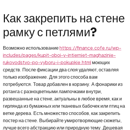
Lewati
ke
Как закрепить на стене
konten
рамку с петлями?
Возможно использование
https://finance.cofe.ru/wp-
includes/pages/kupit-oboi-v-intierniet-maghazinie-
rukovodstvo-po-vyboru-i-pokupkie.html
моющих
средств. После фиксации два слоя удаляют, оставляя
только изображение. Для этого способа вам
потребуются. Товар добавлен в корзину. А фонарики из
ротанга с разноцветными лампочками внутри,
развешанные на стене, актуальны в любое время, как и
гирлянда из бумажных или тканевых бабочек или птиц на
ветке дерева. Есть множество способов, как закрепить
постер на стене. Выбирайте умиротворяющие сюжеты,
лучше всего абстракцию или природную тему. Дешевая