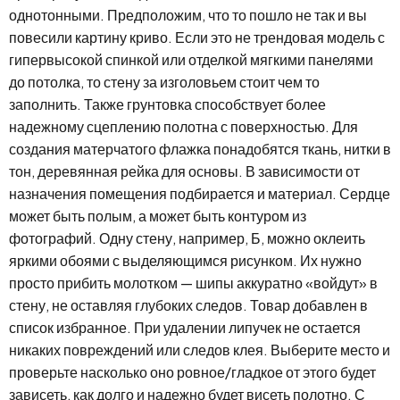
однотонными. Предположим, что то пошло не так и вы
повесили картину криво. Если это не трендовая модель с
гипервысокой спинкой или отделкой мягкими панелями
до потолка, то стену за изголовьем стоит чем то
заполнить. Также грунтовка способствует более
надежному сцеплению полотна с поверхностью. Для
создания матерчатого флажка понадобятся ткань, нитки в
тон, деревянная рейка для основы. В зависимости от
назначения помещения подбирается и материал. Сердце
может быть полым, а может быть контуром из
фотографий. Одну стену, например, Б, можно оклеить
яркими обоями с выделяющимся рисунком. Их нужно
просто прибить молотком — шипы аккуратно «войдут» в
стену, не оставляя глубоких следов. Товар добавлен в
список избранное. При удалении липучек не остается
никаких повреждений или следов клея. Выберите место и
проверьте насколько оно ровное/гладкое от этого будет
зависеть, как долго и надежно будет висеть полотно. С